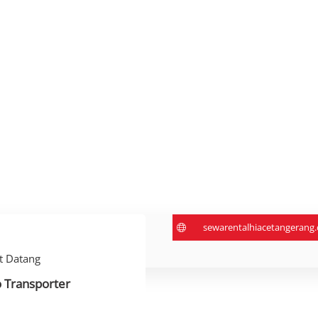
sewarentalhiacetangerang
t Datang
 Transporter