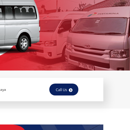
Call Us
caya