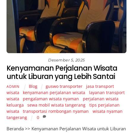
Desember 5, 2025
Kenyamanan Perjalanan Wisata
untuk Liburan yang Lebih Santai
Blog
guswo transporter
,
jasa transport
ADMIN
wisata
,
kenyamanan perjalanan wisata
,
layanan transport
wisata
,
pengalaman wisata nyaman
,
perjalanan wisata
keluarga
,
sewa mobil wisata tangerang
,
tips perjalanan
wisata
,
transportasi rombongan nyaman
,
wisata nyaman
tangerang
0
Beranda >> Kenyamanan Perjalanan Wisata untuk Liburan