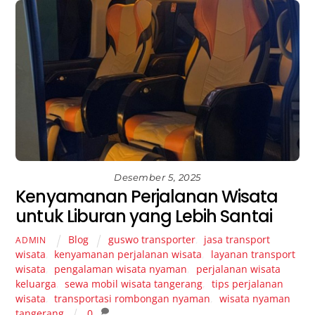
Desember 5, 2025
Kenyamanan Perjalanan Wisata
untuk Liburan yang Lebih Santai
Blog
guswo transporter
,
jasa transport
ADMIN
wisata
,
kenyamanan perjalanan wisata
,
layanan transport
wisata
,
pengalaman wisata nyaman
,
perjalanan wisata
keluarga
,
sewa mobil wisata tangerang
,
tips perjalanan
wisata
,
transportasi rombongan nyaman
,
wisata nyaman
tangerang
0